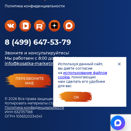
Политика конфиденциальности
8 (499) 647-53-79
Звоните и консультируйтесь!
Мы работаем с 8:00 до 18:00 по Москве.
info@kosatka-marketing.ru
Используя данный сайт,
вы даёте согласие
на
использование файлов
cookie
, помогающих
ПЕРЕЗВОНИТЕ
нам сделать его удобнее
МНЕ
для вас
ОК
© 2026 Все права защищены.
Копировать материалы строго запрещено.
Политика конфиденциальности
ИНН 6321157188
ОГРН 1056320234541