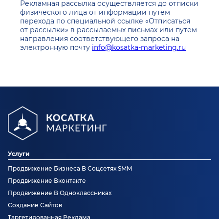
Рекламная рассылка осуществляется до отписки
физического лица от информации путем
перехода по специальной ссылке «Отписаться
от рассылки» в рассылаемых письмах или путем
направления соответствующего запроса на
электронную почту
info@kosatka-marketing.ru
Услуги
Продвижение Бизнеса В Соцсетях SMM
Продвижение Вконтакте
Продвижение В Одноклассниках
Создание Сайтов
Таргетированная Реклама